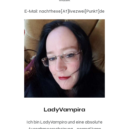
E-Mail: nachthexe[At]livezwei[Punkt]de
LadyVampira
Ich bin LadyVampira und eine absolute
Ausnahmeerscheinung – normal kann