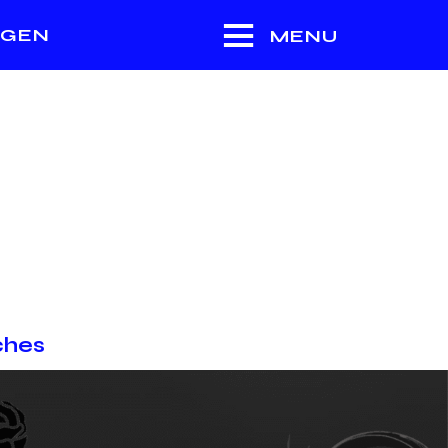
NGEN
MENU
ches