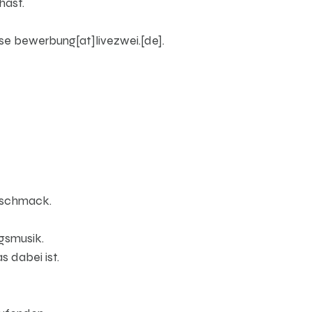
hast.
se bewerbung[at]livezwei.[de].
Geschmack.
ngsmusik.
s dabei ist.