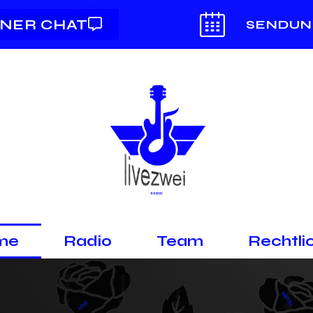
NER CHAT
SENDU
me
Radio
Team
Rechtli