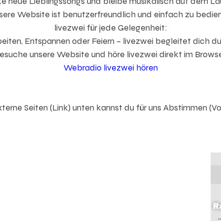
e neue Lieblingssongs und bleibe musikalisch auf dem La
ere Website ist benutzerfreundlich und einfach zu bedie
livezwei für jede Gelegenheit:
iten, Entspannen oder Feiern – livezwei begleitet dich d
esuche unsere Website und höre livezwei direkt im Browse
Webradio livezwei hören
xterne Seiten (Link) unten kannst du für uns Abstimmen (V