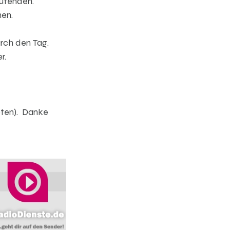
ufenden.
nen.
urch den Tag.
r.
oten). Danke